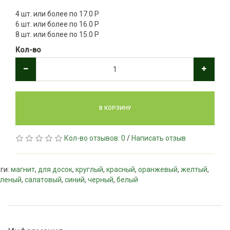
4 шт. или более по 17.0 Р
6 шт. или более по 16.0 Р
8 шт. или более по 15.0 Р
Кол-во
В КОРЗИНУ
Кол-во отзывов: 0
/
Написать отзыв
ги:
магнит
,
для досок
,
круглый
,
красный
,
оранжевый
,
желтый
,
еленый
,
салатовый
,
синий
,
черный
,
белый