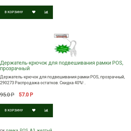
В КОРЗИНУ
Держатель-крючок для подвешивания рамки POS,
прозрачный
Держатель-крючок для подвешивания рамки POS, прозрачный,
290273 Распродажа остатков. Скидка 40%! ..
95.0 Р
57.0 Р
В КОРЗИНУ
ги:
рамка
,
POS
,
А3
,
желтый